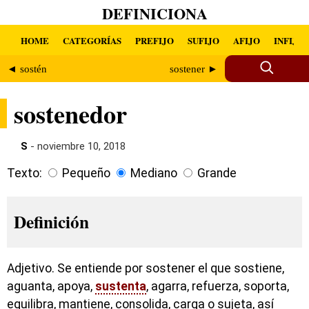
DEFINICIONA
HOME
CATEGORÍAS
PREFIJO
SUFIJO
AFIJO
INFIJO
◄ sostén
sostener ►
sostenedor
S
- noviembre 10, 2018
Texto:
Pequeño
Mediano
Grande
Definición
Adjetivo. Se entiende por sostener el que sostiene,
aguanta, apoya,
sustenta
, agarra, refuerza, soporta,
equilibra, mantiene, consolida, carga o sujeta, así