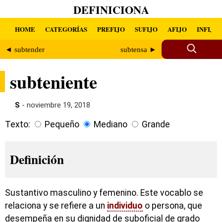
DEFINICIONA
HOME
CATEGORÍAS
PREFIJO
SUFIJO
AFIJO
INFIJO
◄ subtender
subtensa ►
subteniente
S
- noviembre 19, 2018
Texto:
Pequeño
Mediano
Grande
Definición
Sustantivo masculino y femenino. Este vocablo se
relaciona y se refiere a un
individuo
o persona, que
desempeña en su dignidad de suboficial de grado