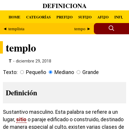
DEFINICIONA
HOME
CATEGORÍAS
PREFIJO
SUFIJO
AFIJO
INFIJO
◄ templista
tempo ►
templo
T
- diciembre 29, 2018
Texto:
Pequeño
Mediano
Grande
Definición
Sustantivo masculino. Esta palabra se refiere a un
lugar,
sitio
o paraje edificado o construido, destinado
de manera especial al culto, existen varias clases de