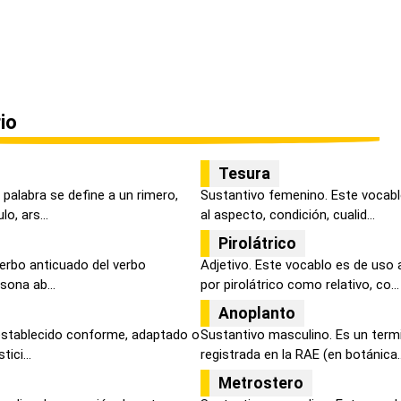
io
Tesura
palabra se define a un rimero,
Sustantivo femenino. Este vocablo
o, ars...
al aspecto, condición, cualid...
Pirolátrico
 verbo anticuado del verbo
Adjetivo. Este vocablo es de uso 
sona ab...
por pirolátrico como relativo, co...
Anoplanto
establecido conforme, adaptado o
Sustantivo masculino. Es un term
ici...
registrada en la RAE (en botánica..
Metrostero