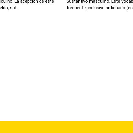
culino. La acepción de este
Sustantivo masculino. Este vocab
do, sal...
frecuente, inclusive anticuado (en .