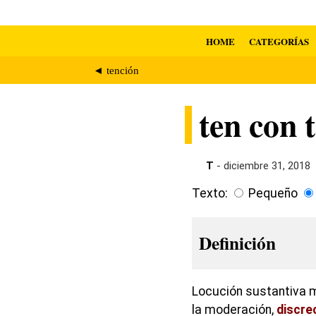
HOME
CATEGORÍAS
◄ tención
ten con 
T
- diciembre 31, 2018
Texto:
Pequeño
Definición
Locución sustantiva m
la moderación,
discre