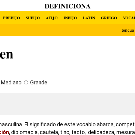
DEFINICIONA
PREFIJO
SUFIJO
AFIJO
INFIJO
LATÍN
GRIEGO
VOCA
tencu
ten
Mediano
Grande
asculina. El significado de este vocablo abarca, compet
ción
, diplomacia, cautela, tino, tacto, delicadeza, mesura