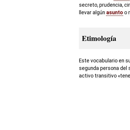
secreto, prudencia, c
llevar algún
asunto
o 
Etimología
Este vocabulario en su
segunda persona del s
activo transitivo «tene