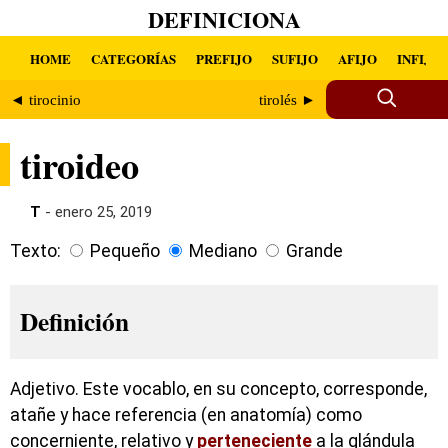
DEFINICIONA
HOME
CATEGORÍAS
PREFIJO
SUFIJO
AFIJO
INFIJO
◄ tirocinio
tirolés ►
tiroideo
T
- enero 25, 2019
Texto:
Pequeño
Mediano
Grande
Definición
Adjetivo. Este vocablo, en su concepto, corresponde,
atañe y hace referencia (en anatomía) como
concerniente, relativo y
perteneciente
a la glándula