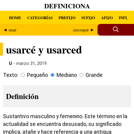
DEFINICIONA
HOME
CATEGORÍAS
PREFIJO
SUFIJO
AFIJO
INFIJO
◄ usar
uscoque ►
usarcé y usarced
U
- marzo 31, 2019
Texto:
Pequeño
Mediano
Grande
Definición
Sustantivo masculino y femenino. Este término en la
actualidad se encuentra desusado, su significado
implica, atañe y hace referencia a una antigua