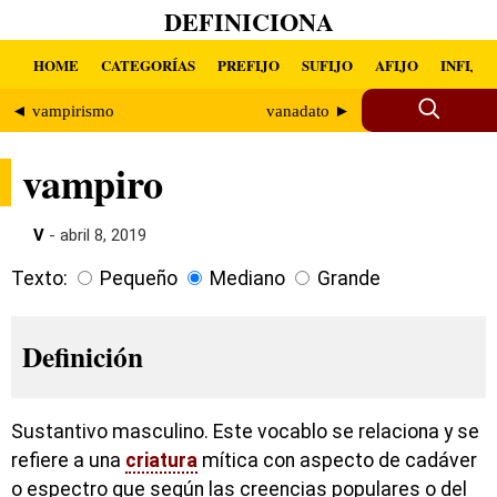
DEFINICIONA
HOME
CATEGORÍAS
PREFIJO
SUFIJO
AFIJO
INFIJO
◄ vampirismo
vanadato ►
vampiro
V
- abril 8, 2019
Texto:
Pequeño
Mediano
Grande
Definición
Sustantivo masculino. Este vocablo se relaciona y se
refiere a una
criatura
mítica con aspecto de cadáver
o espectro que según las creencias populares o del