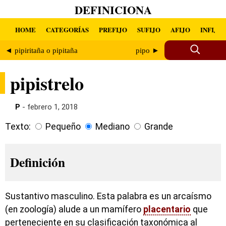
DEFINICIONA
HOME
CATEGORÍAS
PREFIJO
SUFIJO
AFIJO
INFIJO
◄ pipiritaña o pipitaña
pipo ►
pipistrelo
P
- febrero 1, 2018
Texto:
Pequeño
Mediano
Grande
Definición
Sustantivo masculino. Esta palabra es un arcaísmo
(en zoología) alude a un mamífero
placentario
que
perteneciente en su clasificación taxonómica al