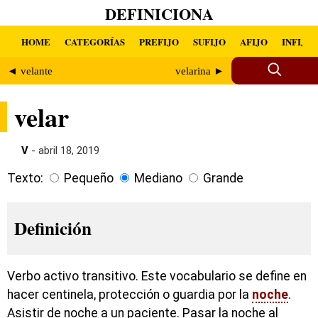
DEFINICIONA
HOME
CATEGORÍAS
PREFIJO
SUFIJO
AFIJO
INFIJO
◄ velante
velarina ►
velar
V
- abril 18, 2019
Texto:
Pequeño
Mediano
Grande
Definición
Verbo activo transitivo. Este vocabulario se define en
hacer centinela, protección o guardia por la
noche
.
Asistir de noche a un paciente. Pasar la noche al