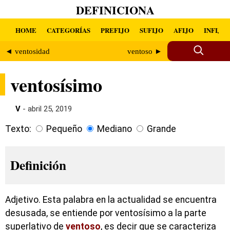
DEFINICIONA
HOME
CATEGORÍAS
PREFIJO
SUFIJO
AFIJO
INFIJO
◄ ventosidad
ventoso ►
ventosísimo
V
- abril 25, 2019
Texto:
Pequeño
Mediano
Grande
Definición
Adjetivo. Esta palabra en la actualidad se encuentra
desusada, se entiende por ventosísimo a la parte
superlativo de
ventoso
, es decir que se caracteriza