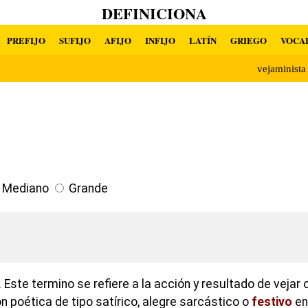
DEFINICIONA
PREFIJO
SUFIJO
AFIJO
INFIJO
LATÍN
GRIEGO
VOCA
vejaminist
Mediano
Grande
Este termino se refiere a la acción y resultado de vejar o
n poética de tipo satírico, alegre sarcástico o
festivo
en