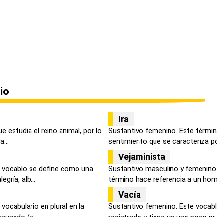
io
Ira
ue estudia el reino animal, por lo
Sustantivo femenino. Este términ
...
sentimiento que se caracteriza por
Vejaminista
e vocablo se define como una
Sustantivo masculino y femenino. 
gría, alb...
término hace referencia a un homb
Vacía
vocabulario en plural en la
Sustantivo femenino. Este vocabl
susado (e...
registrado y tiene un uso poco pr..