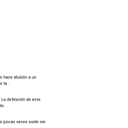
o hace alusión a un
 la...
La definición de este
r...
o pocas veces suele ser
.