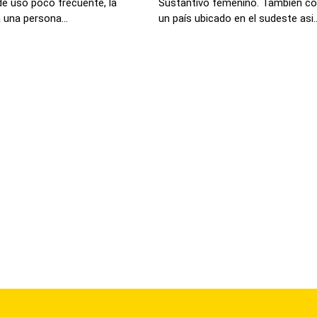
de uso poco frecuente, la
Sustantivo femenino. También c
 una persona...
un país ubicado en el sudeste asi..