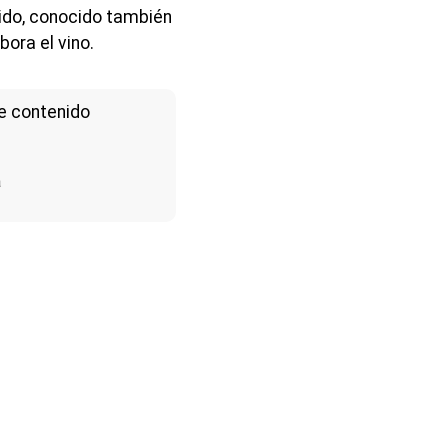
rcido, conocido también
ora el vino.
e contenido
a