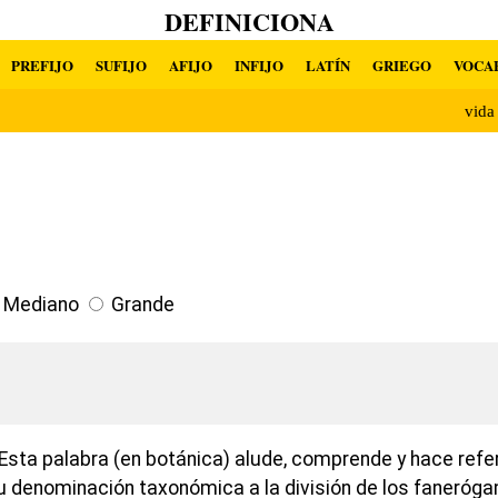
DEFINICIONA
PREFIJO
SUFIJO
AFIJO
INFIJO
LATÍN
GRIEGO
VOCA
vid
Mediano
Grande
Esta palabra (en botánica) alude, comprende y hace refe
 denominación taxonómica a la división de los faneróga