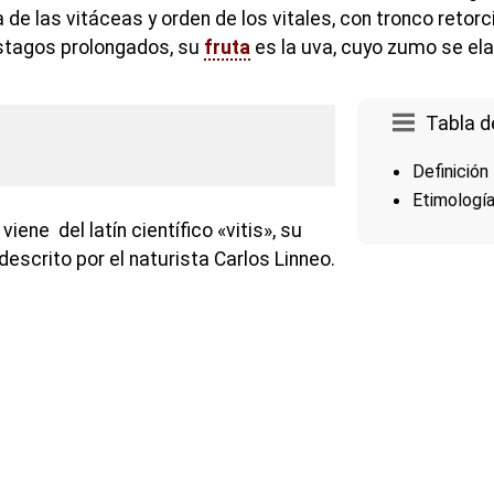
a de las vitáceas y orden de los vitales, con tronco reto
vástagos prolongados, su
fruta
es la uva, cuyo zumo se elab
Tabla d
Definición
Etimologí
iene del latín científico «vitis», su
descrito por el naturista Carlos Linneo.