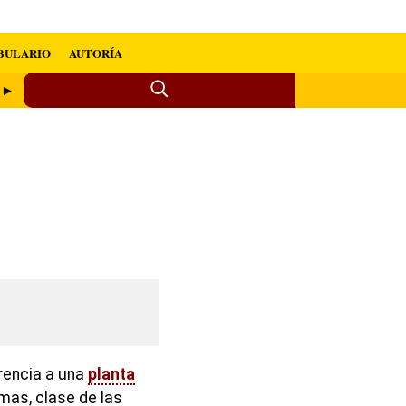
BULARIO
AUTORÍA
a ►
rencia a una
planta
mas, clase de las