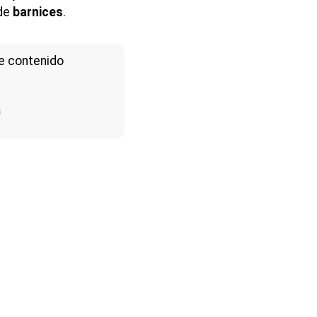
 de
barnices
.
e contenido
a