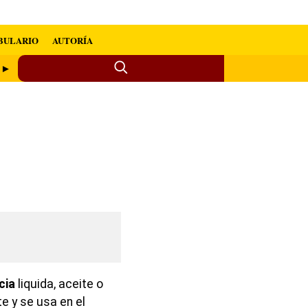
BULARIO
AUTORÍA
a ►
cia
liquida, aceite o
e y se usa en el