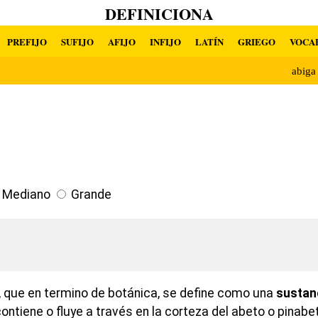
DEFINICIONA
PREFIJO
SUFIJO
AFIJO
INFIJO
LATÍN
GRIEGO
VOCA
abig
Mediano
Grande
 que en termino de botánica, se define como una
sustan
ontiene o fluye a través en la corteza del abeto o pinabet