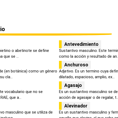
io
Antevedimiento
ietino o abetinote se define
Sustantivo masculino. Este termi
 que se ...
como la acción y resultado de an..
Anchuroso
de (en botánica) como un género
Adjetivo. Es un termino cuya defi
u cla...
dilatado, espacioso, amplio, ex...
Agasajo
ste vocabulario que no se
Es un sustantivo masculino se de
RAE, que a...
acción de agasajar o de regalar, t..
Alevinador
o masculino que se utiliza de
Es un sustantivo masculino y fe
ncluso...
aquello que alevina, el que echa en 