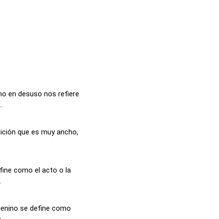
no en desuso nos refiere
.
nición que es muy ancho,
fine como el acto o la
.
menino se define como
...