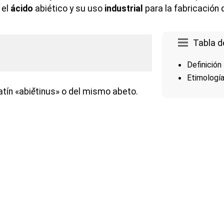
 el
ácido
abiético y su uso
industrial
para la fabricación
Tabla d
Definición
Etimologí
atín «abi
ĕ
tinus» o del mismo abeto.