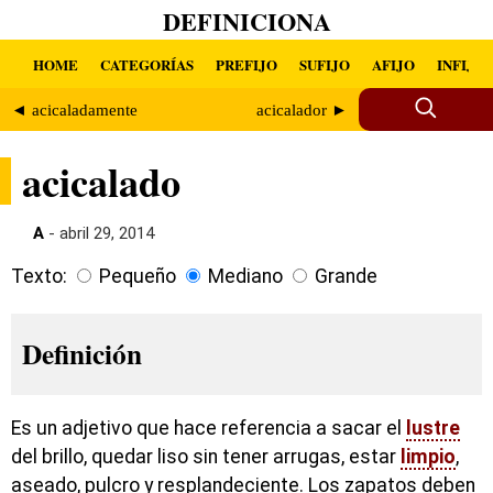
DEFINICIONA
HOME
CATEGORÍAS
PREFIJO
SUFIJO
AFIJO
INFIJO
◄ acicaladamente
acicalador ►
acicalado
A
- abril 29, 2014
Texto:
Pequeño
Mediano
Grande
Definición
Es un adjetivo que hace referencia a sacar el
lustre
del brillo, quedar liso sin tener arrugas, estar
limpio
,
aseado, pulcro y resplandeciente. Los zapatos deben