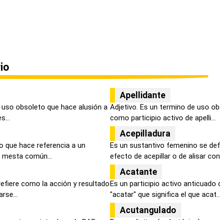
io
Apellidante
e uso obsoleto que hace alusión a
Adjetivo. Es un termino de uso ob
s...
como participio activo de apelli...
Acepilladura
o que hace referencia a un
Es un sustantivo femenino se def
e mesta común...
efecto de acepillar o de alisar con 
Acatante
efiere como la acción y resultado
Es un participio activo anticuado 
rse...
"acatar" que significa el que acat..
Acutangulado