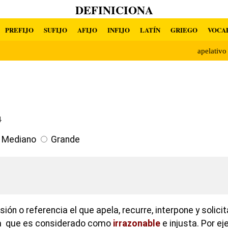
DEFINICIONA
PREFIJO
SUFIJO
AFIJO
INFIJO
LATÍN
GRIEGO
VOCA
apelativ
4
Mediano
Grande
ión o referencia el que apela, recurre, interpone y solicit
ia que es considerado como
irrazonable
e injusta. Por e