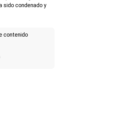
ha sido condenado y
e contenido
a