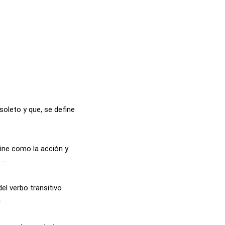
soleto y que, se define
ine como la acción y
...
del verbo transitivo
.