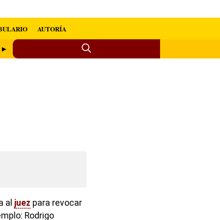
BULARIO
AUTORÍA
o ►
a al
juez
para revocar
jemplo: Rodrigo