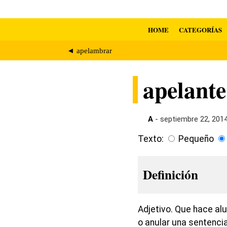
HOME
CATEGORÍAS
◄ apelambrar
apelante
A
- septiembre 22, 201
Texto:
Pequeño
Definición
Adjetivo. Que hace alus
o anular una sentenc