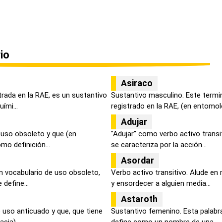
io
Asiraco
trada en la RAE, es un sustantivo
Sustantivo masculino. Este term
ími...
registrado en la RAE, (en entomolog
Adujar
 uso obsoleto y que (en
"Adujar" como verbo activo transi
mo definición...
se caracteriza por la acción...
Asordar
n vocabulario de uso obsoleto,
Verbo activo transitivo. Alude en 
define...
y ensordecer a alguien media...
Astaroth
e uso anticuado y que, que tiene
Sustantivo femenino. Esta palabra
cia)...
define como un nombre de una ...