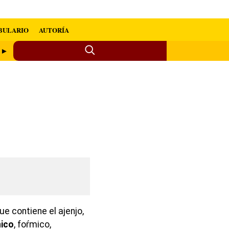
BULARIO
AUTORÍA
o ►
ue contiene el ajenjo,
ico
, foŕmico,