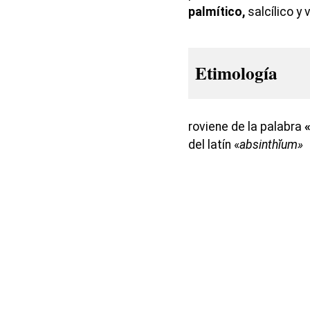
palmítico,
salcílico y 
Etimología
roviene de la palabra
del latín «
absinthĭum»