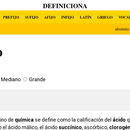
DEFINICIONA
PREFIJO
SUFIJO
AFIJO
INFIJO
LATÍN
GRIEGO
VOCA
absinti
o
Mediano
Grande
ino de
química
se define como la calificación del
ácido
q
 el ácido málico, el ácido
succínico
, ascórbico,
clorogén