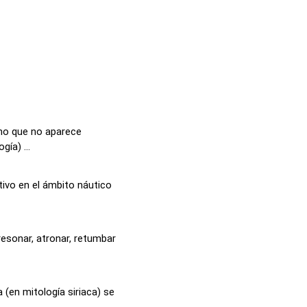
ino que no aparece
ía) ...
tivo en el ámbito náutico
resonar, atronar, retumbar
 (en mitología siriaca) se