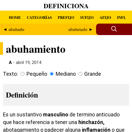
DEFINICIONA
HOME
CATEGORÍAS
PREFIJO
SUFIJO
AFIJO
INFIJO
◄ abuhado
abuhetado ►
abuhamiento
A
- abril 19, 2014
Texto:
Pequeño
Mediano
Grande
Definición
Es un sustantivo
masculino
de termino anticuado
que hace referencia a tener una
hinchazón,
abotagamiento o padecer alguna
inflamación
o que