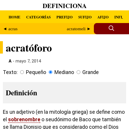
DEFINICIONA
HOME
CATEGORÍAS
PREFIJO
SUFIJO
AFIJO
INFIJO
◄ acras
acratomeli ►
acratóforo
A
- mayo 7, 2014
Texto:
Pequeño
Mediano
Grande
Definición
Es un adjetivo (en la mitología griega) se define como
el
sobrenombre
o seudónimo de Baco que también
se llama Dionisio que es considerado como el Dios