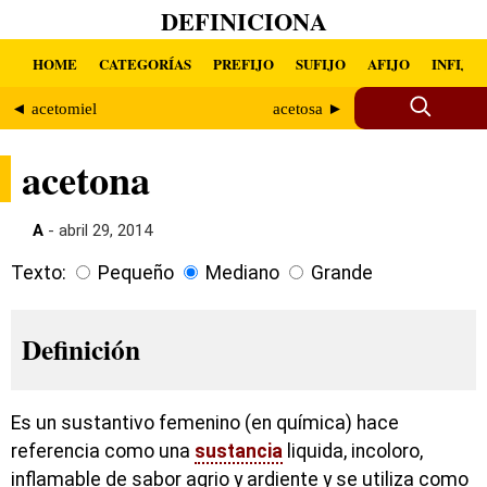
DEFINICIONA
HOME
CATEGORÍAS
PREFIJO
SUFIJO
AFIJO
INFIJO
◄ acetomiel
acetosa ►
acetona
A
- abril 29, 2014
Texto:
Pequeño
Mediano
Grande
Definición
Es un sustantivo femenino (en química) hace
referencia como una
sustancia
liquida, incoloro,
inflamable de sabor agrio y ardiente y se utiliza como