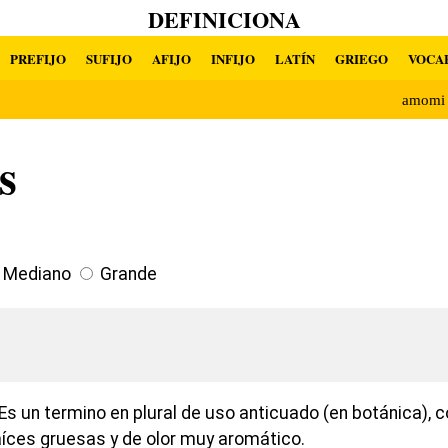
DEFINICIONA
PREFIJO
SUFIJO
AFIJO
INFIJO
LATÍN
GRIEGO
VOCA
amomi
s
Mediano
Grande
Es un termino en plural de uso anticuado (en botánica), 
íces gruesas y de olor muy aromático.