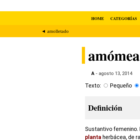
HOME
CATEGORÍAS
◄ amolletado
amómea
A
- agosto 13, 2014
Texto:
Pequeño
Definición
Sustantivo femenino. 
planta
herbácea, de ra