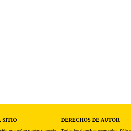
 SITIO
DERECHOS DE AUTOR
sitio que reúne poetas y poesía,
Todos los derechos reservados. Sólo s