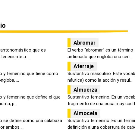
io
Abromar
r antonomástico que es
El verbo “abromar” es un término 
teneciente a ...
anticuado que engloba una seri...
Aterraje
no y femenino que tiene como
Sustantivo masculino. Este vocabu
ngloba, ...
náutica) como la acción y resul...
Almuerza
o y femenino que define el que
Sustantivo femenino. Es un vocabu
rna, p...
fragmento de una cosa muy suelta
Almocela
no se define como una calabaza
Sustantivo femenino. Es un term
or ambos ...
definición a una cobertura de cabe