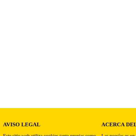
AVISO LEGAL
ACERCA DEL
Este sitio web utiliza cookies tanto propias como
Las poesías es un 