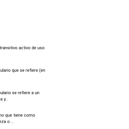
transitivo activo de uso
lario que se refiere (en
lario se refiere a un
 y...
ino que tiene como
za o ...