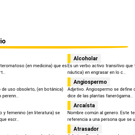
io
Alcoholar
 ateromatoso (en medicina) que es
Es un verbo activo transitivo que
...
náutica) en engrasar en lo c...
Angiospermo
 de uso obsoleto, (en botánica)
Adjetivo. Angiospermo se define 
 perenn...
dice de las plantas fanerógama...
Arcaísta
 y femenino (en literatura) se
Nombre común al genero. Este t
ue escr...
referencia a una persona que se u
Atrasador