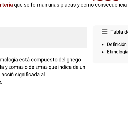
rteria
que se forman unas placas y como consecuencia 
Tabla d
Definición
Etimologí
imología está compuesto del griego
lla y «oma» o de «ma» que indica de un
 acciń significada al
.