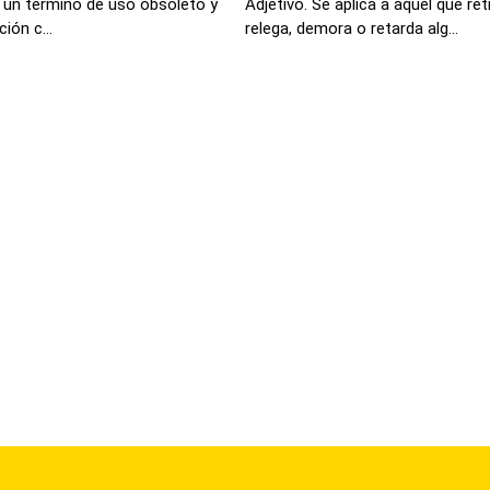
s un termino de uso obsoleto y
Adjetivo. Se aplica a aquel que ret
ión c...
relega, demora o retarda alg...