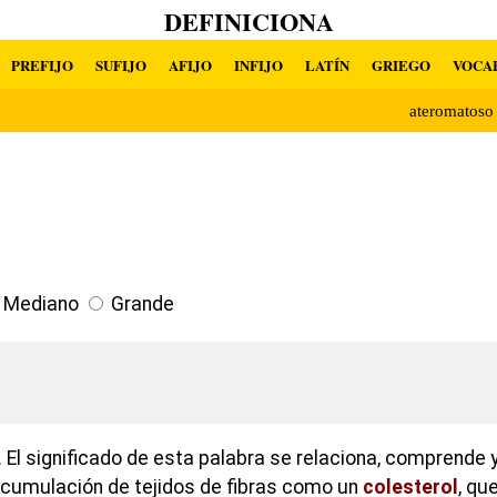
DEFINICIONA
PREFIJO
SUFIJO
AFIJO
INFIJO
LATÍN
GRIEGO
VOCA
ateromatos
Mediano
Grande
El significado de esta palabra se relaciona, comprende y
cumulación de tejidos de fibras como un
colesterol
, qu