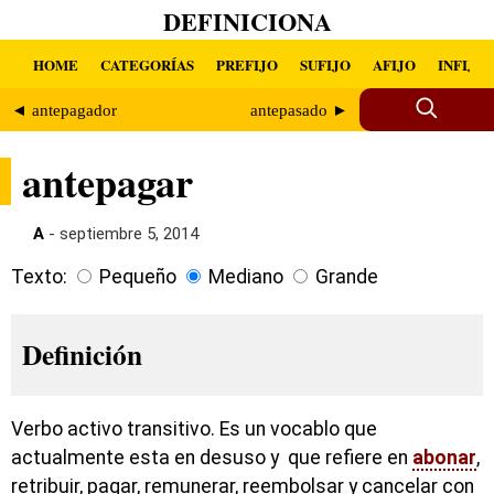
DEFINICIONA
HOME
CATEGORÍAS
PREFIJO
SUFIJO
AFIJO
INFIJO
◄ antepagador
antepasado ►
antepagar
A
- septiembre 5, 2014
Texto:
Pequeño
Mediano
Grande
Definición
Verbo activo transitivo. Es un vocablo que
actualmente esta en desuso y que refiere en
abonar
,
retribuir, pagar, remunerar, reembolsar y cancelar con