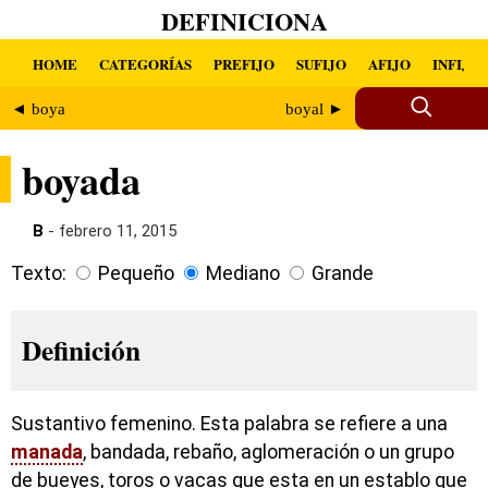
DEFINICIONA
HOME
CATEGORÍAS
PREFIJO
SUFIJO
AFIJO
INFIJO
◄ boya
boyal ►
boyada
B
- febrero 11, 2015
Texto:
Pequeño
Mediano
Grande
Definición
Sustantivo femenino. Esta palabra se refiere a una
manada
, bandada, rebaño, aglomeración o un grupo
de bueyes, toros o vacas que esta en un establo que