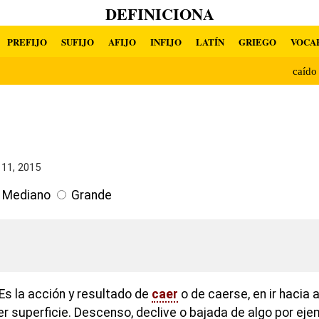
DEFINICIONA
PREFIJO
SUFIJO
AFIJO
INFIJO
LATÍN
GRIEGO
VOCA
caíd
11, 2015
Mediano
Grande
Es la acción y resultado de
caer
o de caerse, en ir hacia 
er superficie. Descenso, declive o bajada de algo por ej