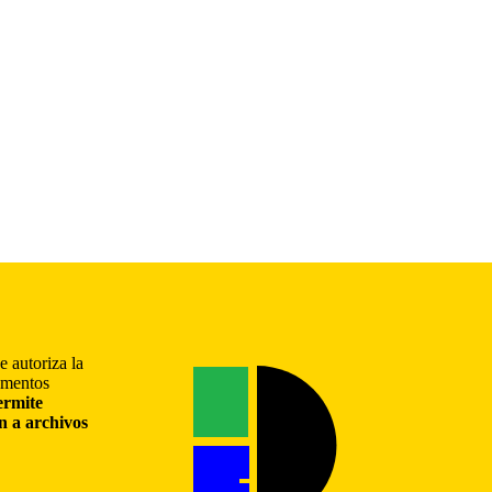
e autoriza la
gmentos
ermite
ón a archivos