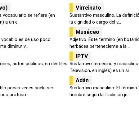
vo)
Virreinato
 vocabulario se refiere (en
Sustantivo masculino. La definició
) a un e...
la dignidad o cargo del v...
Musáceo
e vocablo es de uso poco
Adjetivo. Este termino (en botánic
te diminutiv...
herbácea perteneciente a la ...
IPTV
iones, actos públicos, en desfiles
Sustantivo femenino y masculino.
Television, en inglés) es un si...
Adán
blo pocas veces suele ser
Sustantivo masculino. El término "
poco profuso...
hombre según la tradición ju...