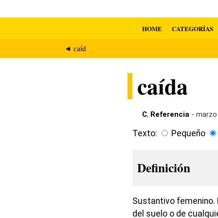
HOME
CATEGORÍAS
◄ caíd
caída
C
,
Referencia
- marzo 
Texto:
Pequeño
Definición
Sustantivo femenino. 
del suelo o de cualqui