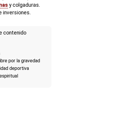
inas
y colgaduras.
 inversiones.
e contenido
a
ibre por la gravedad
idad deportiva
espiritual