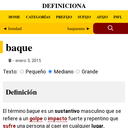
DEFINICIONA
HOME
CATEGORÍAS
PREFIJO
SUFIJO
AFIJO
INFIJO
◄ bondad
baqueano ►
baque
B
- enero 3, 2015
Texto:
Pequeño
Mediano
Grande
Definición
El término
baque
es un
sustantivo
masculino que se
refiere a un
golpe
o
impacto
fuerte y repentino que
sufre
una persona al caer en cualquier
lugar
,