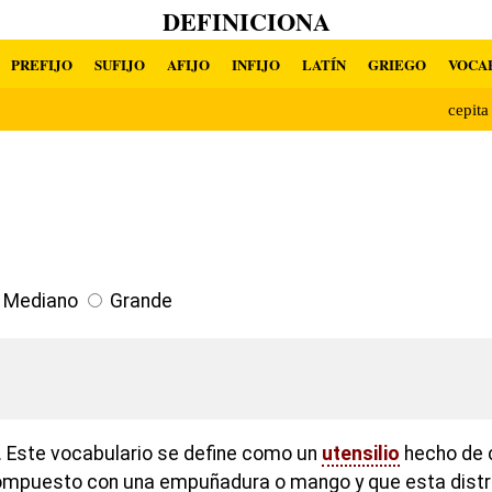
DEFINICIONA
PREFIJO
SUFIJO
AFIJO
INFIJO
LATÍN
GRIEGO
VOCA
cepit
Mediano
Grande
 Este vocabulario se define como un
utensilio
hecho de 
ompuesto con una empuñadura o mango y que esta distri