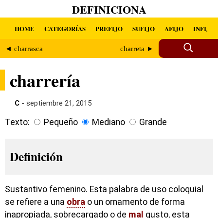
DEFINICIONA
HOME
CATEGORÍAS
PREFIJO
SUFIJO
AFIJO
INFIJO
◄ charrasca
charreta ►
charrería
C
- septiembre 21, 2015
Texto:
Pequeño
Mediano
Grande
Definición
Sustantivo femenino. Esta palabra de uso coloquial
se refiere a una
obra
o un ornamento de forma
inapropiada, sobrecargado o de
mal
gusto, esta