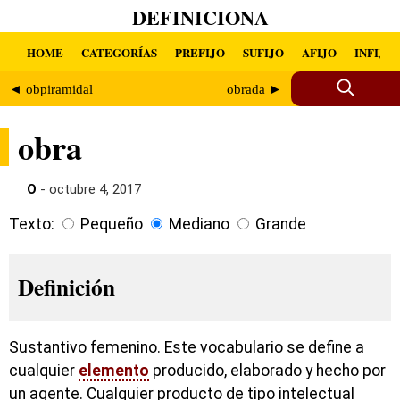
DEFINICIONA
HOME
CATEGORÍAS
PREFIJO
SUFIJO
AFIJO
INFIJO
◄ obpiramidal
obrada ►
obra
O
- octubre 4, 2017
Texto:
Pequeño
Mediano
Grande
Definición
Sustantivo femenino. Este vocabulario se define a
cualquier
elemento
producido, elaborado y hecho por
un agente. Cualquier producto de tipo intelectual