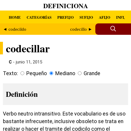
DEFINICIONA
HOME
CATEGORÍAS
PREFIJO
SUFIJO
AFIJO
INFIJO
◄ codecildo
codecillo ►
codecillar
C
- junio 11, 2015
Texto:
Pequeño
Mediano
Grande
Definición
Verbo neutro intransitivo. Este vocabulario es de uso
bastante infrecuente, inclusive obsoleto se trata en
realizar o hacer el tramite del codicilo como el