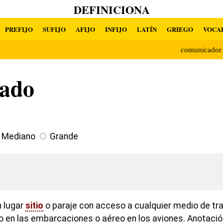
DEFINICIONA
PREFIJO
SUFIJO
AFIJO
INFIJO
LATÍN
GRIEGO
VOCA
comunicado
ado
Mediano
Grande
n lugar
sitio
o paraje con acceso a cualquier medio de tr
o en las embarcaciones o aéreo en los aviones. Anotació