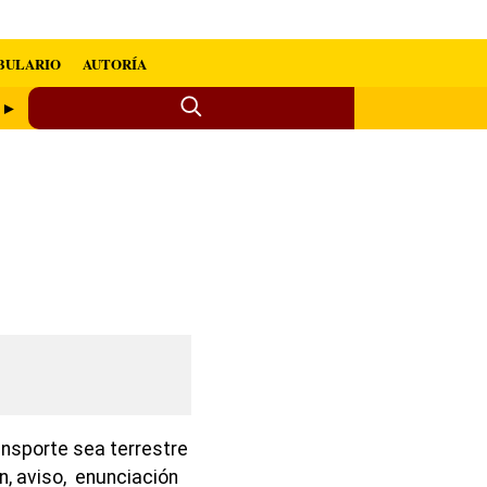
BULARIO
AUTORÍA
r ►
ansporte sea terrestre
n, aviso, enunciación