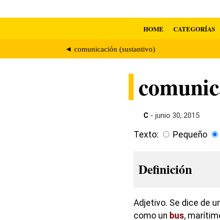
HOME
CATEGORÍAS
◄ comunicación (sustantivo)
comunic
C
- junio 30, 2015
Texto:
Pequeño
Definición
Adjetivo. Se dice de u
como un
bus
, marítim