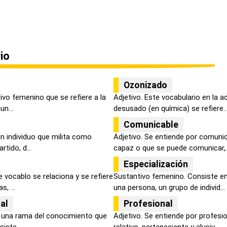
io
Ozonizado
vo femenino que se refiere a la
Adjetivo. Este vocabulario en la 
un...
desusado (en química) se refiere..
Comunicable
un individuo que milita como
Adjetivo. Se entiende por comunic
tido, d...
capaz o que se puede comunicar,..
Especialización
 vocablo se relaciona y se refiere
Sustantivo femenino. Consiste en 
, ...
una persona, un grupo de individ...
al
Profesional
s una rama del conocimiento que
Adjetivo. Se entiende por profes
iste...
relativo, perteneciente y alusiv...