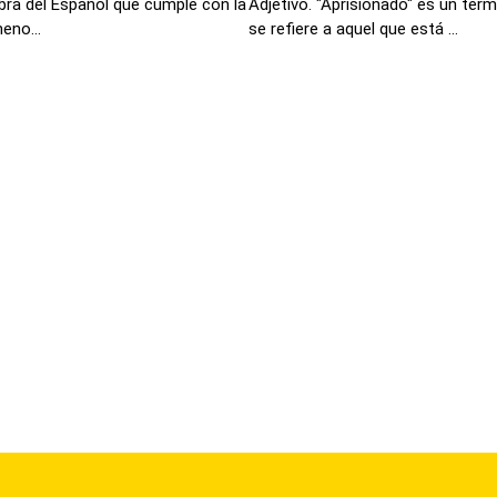
bra del Español que cumple con la
Adjetivo. "Aprisionado" es un tér
eno...
se refiere a aquel que está ...