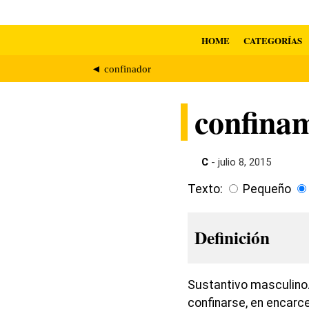
HOME
CATEGORÍAS
◄ confinador
confina
C
- julio 8, 2015
Texto:
Pequeño
Definición
Sustantivo masculino.
confinarse, en encarcel