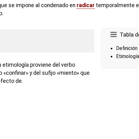
 que se impone al condenado en
radicar
temporalmente en 
o.
Tabla d
Definición
Etimologí
u etimología proviene del verbo
vo «confinar» y del sufijo «miento» que
efecto de.