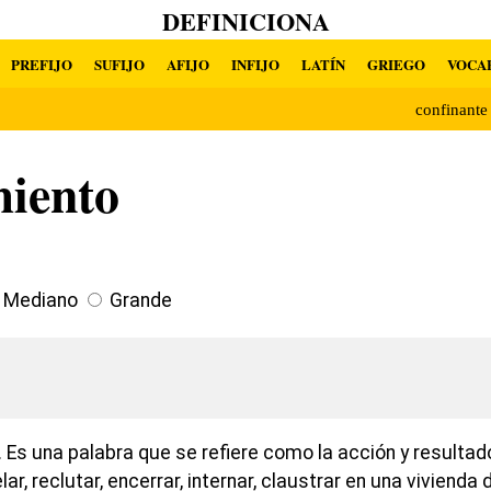
DEFINICIONA
PREFIJO
SUFIJO
AFIJO
INFIJO
LATÍN
GRIEGO
VOCA
confinant
miento
Mediano
Grande
 Es una palabra que se refiere como la acción y resulta
ar, reclutar, encerrar, internar, claustrar en una vivienda