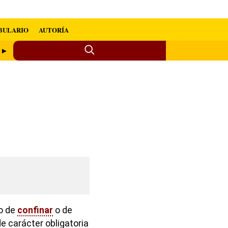
BULARIO
AUTORÍA
e ►
do de
confinar
o de
 de carácter obligatoria