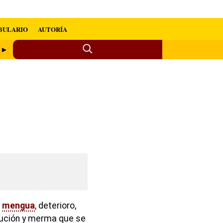
BULARIO
AUTORÍA
o ►
,
mengua
, deterioro,
inución y merma que se