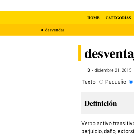
HOME
CATEGORÍAS
◄ desvendar
desventa
D
- diciembre 21, 2015
Texto:
Pequeño
Definición
Verbo activo transitiv
perjuicio, daño, exto