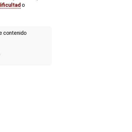
ificultad
o
e contenido
a