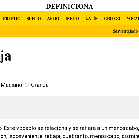
DEFINICIONA
PREFIJO
SUFIJO
AFIJO
INFIJO
LATÍN
GRIEGO
VOCA
desventajad
ja
Mediano
Grande
o. Este vocablo se relaciona y se refiere a un menoscabo
rsión, inconveniente, rebaja, quebranto, menoscabo, dism