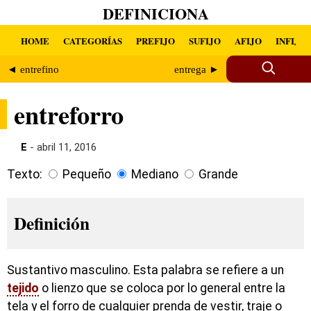
DEFINICIONA
HOME
CATEGORÍAS
PREFIJO
SUFIJO
AFIJO
INFIJO
◄ entrefino
entrega ►
entreforro
E
- abril 11, 2016
Texto:
Pequeño
Mediano
Grande
Definición
Sustantivo masculino. Esta palabra se refiere a un
tejido
o lienzo que se coloca por lo general entre la
tela y el forro de cualquier prenda de vestir, traje o