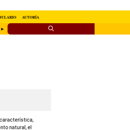
BULARIO
AUTORÍA
e ►
característica,
to natural, el