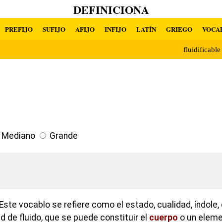
DEFINICIONA
PREFIJO
SUFIJO
AFIJO
INFIJO
LATÍN
GRIEGO
VOCA
fluidificabl
Mediano
Grande
ste vocablo se refiere como el estado, cualidad, índole, 
ad de fluido, que se puede constituir el
cuerpo
o un elemen