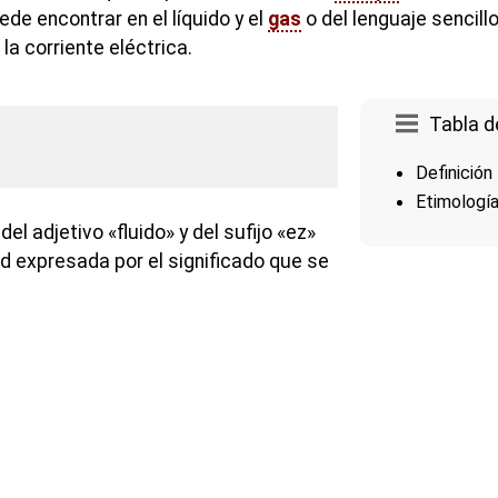
e encontrar en el líquido y el
gas
o del lenguaje sencillo
la corriente eléctrica.
Tabla d
Definición
Etimologí
el adjetivo «fluido» y del sufijo «ez»
d expresada por el significado que se