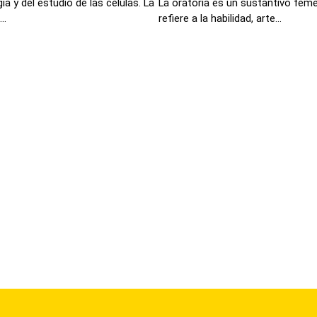
ía y del estudio de las células. La
La oratoria es un sustantivo feme
..
refiere a la habilidad, arte...