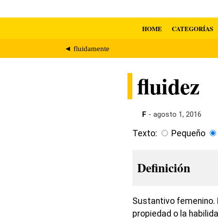
HOME
CATEGORÍAS
◄ fluidamente
fluidez
F
- agosto 1, 2016
Texto:
Pequeño
Definición
Sustantivo femenino. E
propiedad o la habilid