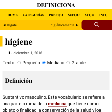
DEFINICIONA
HOME
CATEGORÍAS
PREFIJO
SUFIJO
AFIJO
INFIJO
◄ higate
higiénicamente ►
higiene
H
- diciembre 1, 2016
Texto:
Pequeño
Mediano
Grande
Definición
Sustantivo masculino. Este vocabulario se refiere a
una parte o rama de la
medicina
que tiene como
objeto o finalidad la conservación de la salud y loa