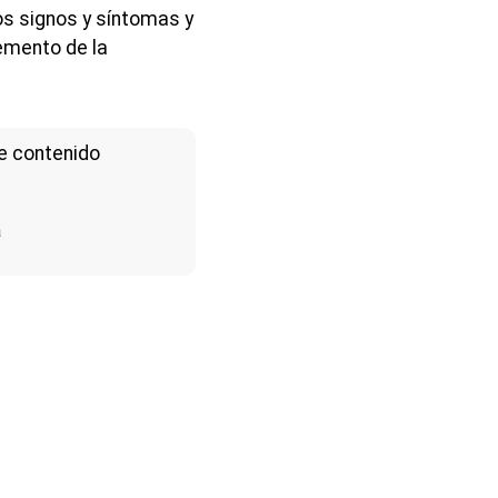
os signos y síntomas y
remento de la
e contenido
a