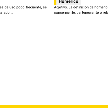
Homérico
 es de uso poco frecuente, se
Adjetivo. La definición de homér
tado, ...
concerniente, perteneciente o relat