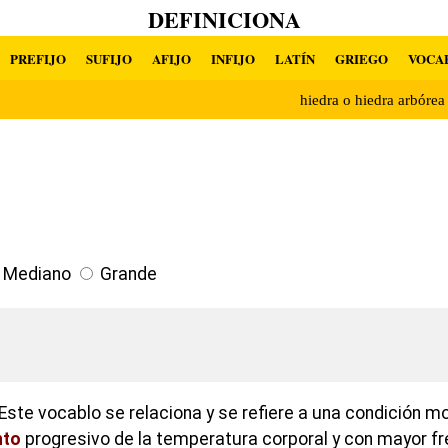
DEFINICIONA
PREFIJO
SUFIJO
AFIJO
INFIJO
LATÍN
GRIEGO
VOCA
hiedra o hiedra arbóre
Mediano
Grande
Este vocablo se relaciona y se refiere a una condición 
to
progresivo de la temperatura corporal y con mayor fr