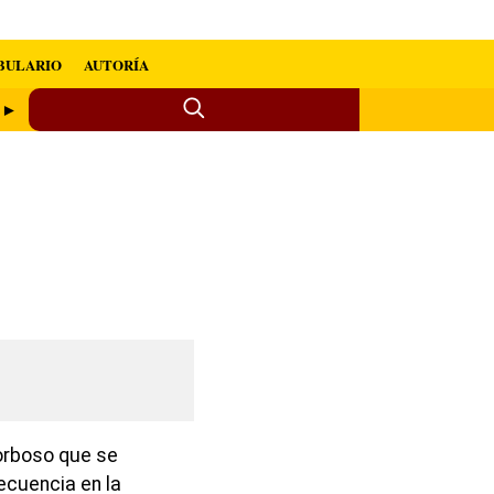
BULARIO
AUTORÍA
a ►
morboso que se
ecuencia en la