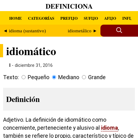
DEFINICIONA
HOME
CATEGORÍAS
PREFIJO
SUFIJO
AFIJO
INFIJO
◄ idioma (sustantivo)
idiometálico ►
idiomático
I
- diciembre 31, 2016
Texto:
Pequeño
Mediano
Grande
Definición
Adjetivo. La definición de idiomático como
concerniente, perteneciente y alusivo al
idioma
,
también se refiere lo propio, característico y típico de