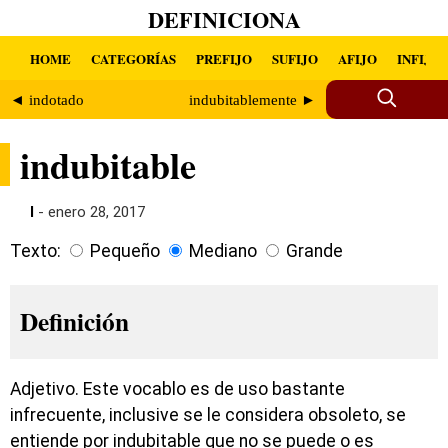
DEFINICIONA
HOME
CATEGORÍAS
PREFIJO
SUFIJO
AFIJO
INFIJO
◄ indotado
indubitablemente ►
indubitable
I
- enero 28, 2017
Texto:
Pequeño
Mediano
Grande
Definición
Adjetivo. Este vocablo es de uso bastante
infrecuente, inclusive se le considera obsoleto, se
entiende por indubitable que no se puede o es