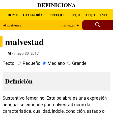
DEFINICIONA
HOME
CATEGORÍAS
PREFIJO
SUFIJO
AFIJO
INFIJO
◄ malversar
malvezar ►
malvestad
M
- mayo 30, 2017
Texto:
Pequeño
Mediano
Grande
Definición
Sustantivo femenino. Esta palabra es una expresión
antigua, se entiende por malvestad como la
característica, cualidad, índole, condición, estado o