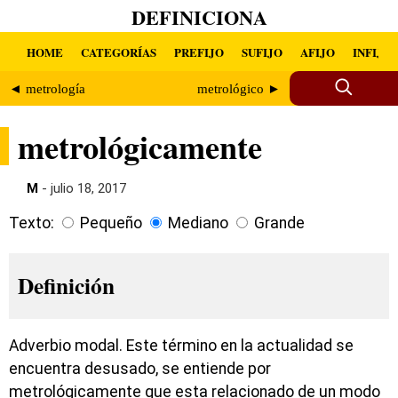
DEFINICIONA
HOME
CATEGORÍAS
PREFIJO
SUFIJO
AFIJO
INFIJO
◄ metrología
metrológico ►
metrológicamente
M
- julio 18, 2017
Texto:
Pequeño
Mediano
Grande
Definición
Adverbio modal. Este término en la actualidad se
encuentra desusado, se entiende por
metrológicamente que esta relacionado de un modo