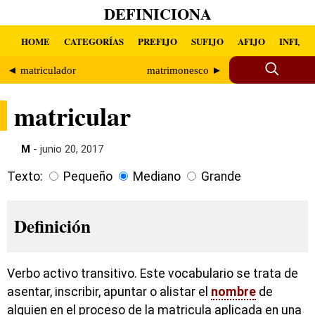
DEFINICIONA
HOME
CATEGORÍAS
PREFIJO
SUFIJO
AFIJO
INFIJO
◄ matriculador
matrimonesco ►
matricular
M
- junio 20, 2017
Texto:
Pequeño
Mediano
Grande
Definición
Verbo activo transitivo. Este vocabulario se trata de
asentar, inscribir, apuntar o alistar el
nombre
de
alguien en el proceso de la matricula aplicada en una