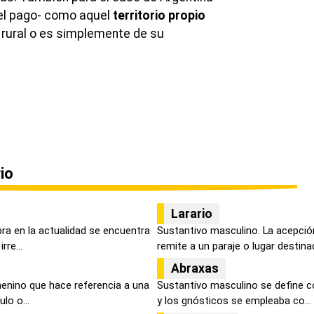
 -el pago- como aquel
territorio propio
 rural o es simplemente de su
.
io
Larario
ra en la actualidad se encuentra
Sustantivo masculino. La acepció
rre...
remite a un paraje o lugar destinad
Abraxas
menino que hace referencia a una
Sustantivo masculino se define co
lo o...
y los gnósticos se empleaba co...