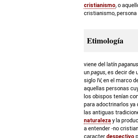
cristianismo
, o aquell
cristianismo, persona 
Etimología
viene del latín
paganu
un
pagus
, es decir de
siglo IV, en el marco 
aquellas personas cuya 
los obispos tenían co
para adoctrinarlos ya
las antiguas tradicion
naturaleza
y la produc
a entender -no cristian
caracter
despectivo
p