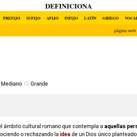
DEFINICIONA
PREFIJO
SUFIJO
AFIJO
INFIJO
LATÍN
GRIEGO
VOCA
página we
Mediano
Grande
el ámbito cultural romano que contempla a
aquellas per
nociendo o rechazando la
idea
de un Dios único planteado p