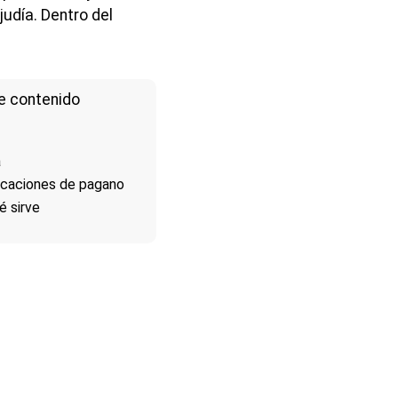
judía. Dentro del
e contenido
a
icaciones de pagano
é sirve