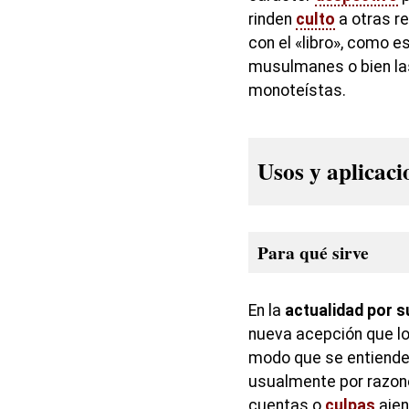
rinden
culto
a otras re
con el «libro», como es
musulmanes o bien las
monoteístas.
Usos y aplicac
Para qué sirve
En la
actualidad por s
nueva acepción que lo
modo que se entiende
usualmente por razon
cuentas o
culpas
ajen