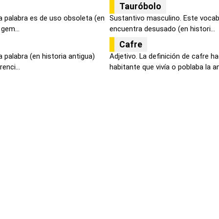
Tauróbolo
a palabra es de uso obsoleta (en
Sustantivo masculino. Este vocabu
 gem...
encuentra desusado (en histori...
Cafre
 palabra (en historia antigua)
Adjetivo. La definición de cafre h
enci...
habitante que vivía o poblaba la an.