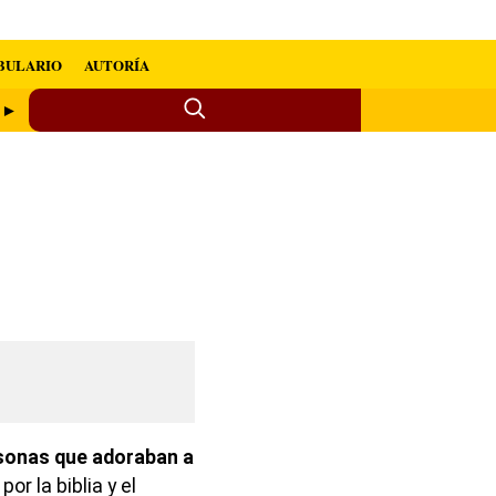
BULARIO
AUTORÍA
b ►
sonas que adoraban a
or la biblia y el