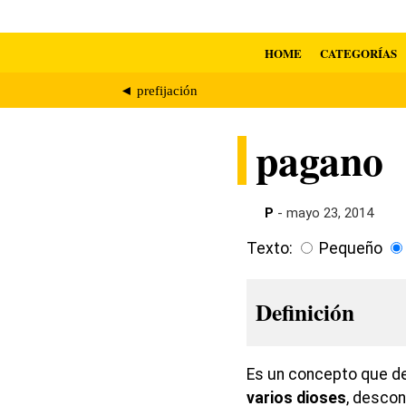
HOME
CATEGORÍAS
◄ prefijación
pagano
P
- mayo 23, 2014
Texto:
Pequeño
Definición
Es un concepto que d
varios dioses
, desco