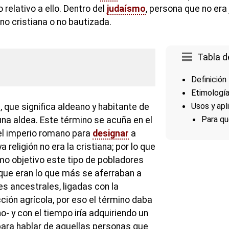
o relativo a ello. Dentro del
judaísmo
, persona que no era 
no cristiana o no bautizada.
Tabla d
Definición
Etimologí
Usos y apl
s
, que significa aldeano y habitante de
Para qu
 una aldea. Este término se acuña en el
del imperio romano para
designar
a
religión no era la cristiana; por lo que
mo objetivo este tipo de pobladores
 que eran lo que más se aferraban a
es ancestrales, ligadas con la
ción agrícola, por eso el término daba
o- y con el tiempo iría adquiriendo un
ara hablar de aquellas personas que