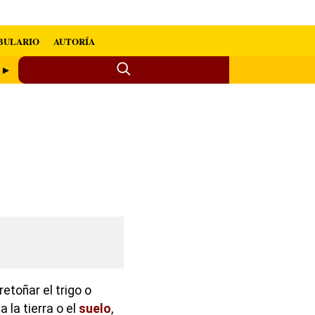
BULARIO
AUTORÍA
o ►
retoñar el trigo o
 la tierra o el
suelo
,