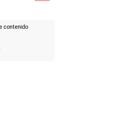
e contenido
a