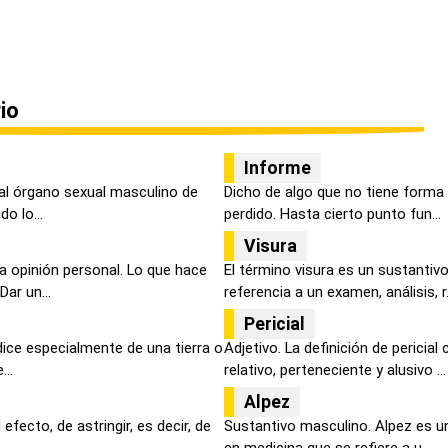
io
Informe
 al órgano sexual masculino de
Dicho de algo que no tiene forma 
o lo...
perdido. Hasta cierto punto fun...
Visura
a opinión personal. Lo que hace
El término visura es un sustanti
ar un...
referencia a un examen, análisis, r.
Pericial
dice especialmente de una tierra o
Adjetivo. La definición de pericia
...
relativo, perteneciente y alusivo ...
Alpez
 efecto, de astringir, es decir, de
Sustantivo masculino. Alpez es u
en medicina que se refiere a u...