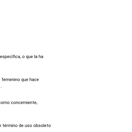
específica, o que la ha
vo femenino que hace
..
l como concerniente,
n término de uso obsoleto