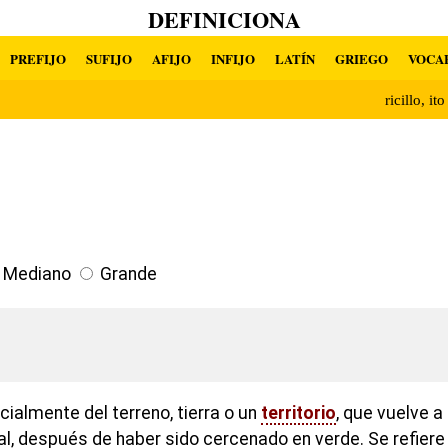
DEFINICIONA
PREFIJO
SUFIJO
AFIJO
INFIJO
LATÍN
GRIEGO
VOCA
ricillo, it
Mediano
Grande
cialmente del terreno, tierra o un
territorio
, que vuelve a 
al, después de haber sido cercenado en verde. Se refiere a