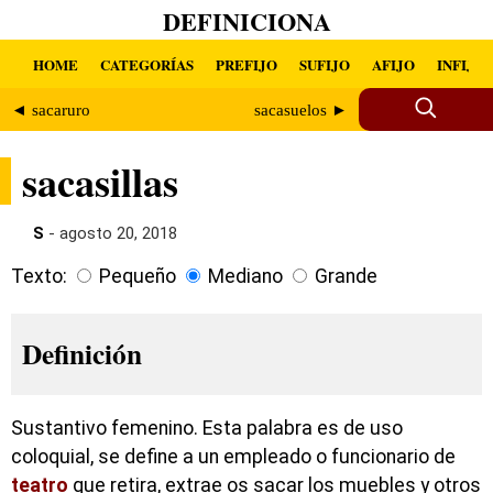
DEFINICIONA
HOME
CATEGORÍAS
PREFIJO
SUFIJO
AFIJO
INFIJO
◄ sacaruro
sacasuelos ►
sacasillas
S
- agosto 20, 2018
Texto:
Pequeño
Mediano
Grande
Definición
Sustantivo femenino. Esta palabra es de uso
coloquial, se define a un empleado o funcionario de
teatro
que retira, extrae os sacar los muebles y otros