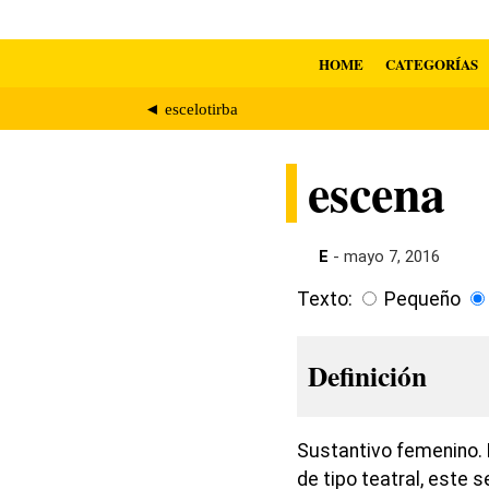
HOME
CATEGORÍAS
◄ escelotirba
escena
E
- mayo 7, 2016
Texto:
Pequeño
Definición
Sustantivo femenino. 
de tipo teatral, este