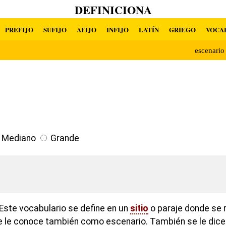
DEFINICIONA
PREFIJO
SUFIJO
AFIJO
INFIJO
LATÍN
GRIEGO
VOCA
escenari
Mediano
Grande
Este vocabulario se define en un
sitio
o paraje donde se 
 se le conoce también como escenario. También se le dice