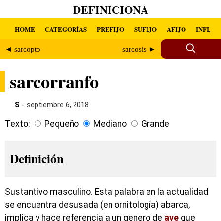
DEFINICIONA
HOME
CATEGORÍAS
PREFIJO
SUFIJO
AFIJO
INFIJO
◄ sarcopto
sarcosis ►
sarcorranfo
S
- septiembre 6, 2018
Texto:
Pequeño
Mediano
Grande
Definición
Sustantivo masculino. Esta palabra en la actualidad
se encuentra desusada (en ornitología) abarca,
implica y hace referencia a un genero de
ave
que