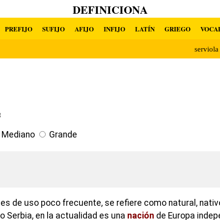
DEFINICIONA
PREFIJO
SUFIJO
AFIJO
INFIJO
LATÍN
GRIEGO
VOCA
serviol
8
Mediano
Grande
 es de uso poco frecuente, se refiere como natural, nativ
o Serbia, en la actualidad es una
nación
de Europa indep