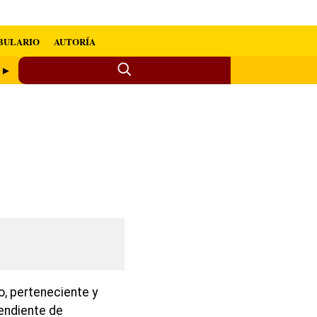
BULARIO
AUTORÍA
a ►
o, perteneciente y
endiente de