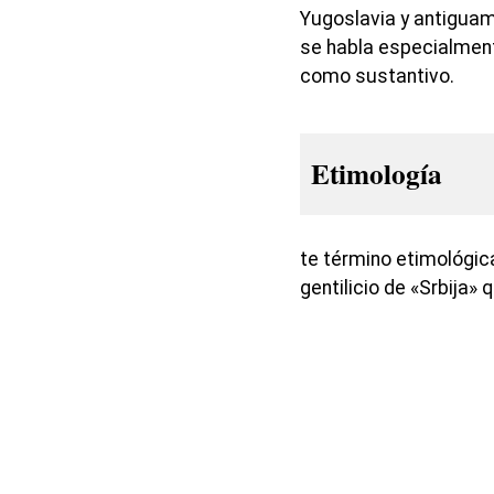
Yugoslavia y antigua
se habla especialment
como sustantivo.
Etimología
te término etimológic
gentilicio de «Srbija» 