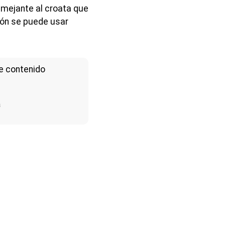
emejante al croata que
ión se puede usar
e contenido
a