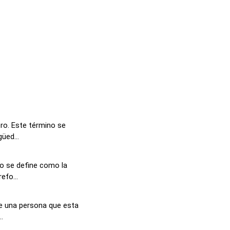
o. Este término se
üed...
o se define como la
efo...
de una persona que esta
.