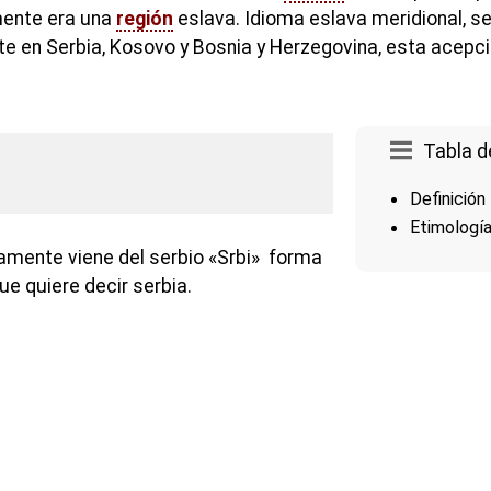
mente era una
región
eslava. Idioma eslava meridional, s
e en Serbia, Kosovo y Bosnia y Herzegovina, esta acepc
Tabla d
Definición
Etimologí
amente viene del serbio «Srbi» forma
que quiere decir serbia.