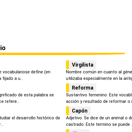
io
Virgilista
e vocabulariose define (en
Nombre común en cuanto al géner
fijado a u...
utilizaba especialmente en la antig
Reforma
gnificado de esta palabra se
Sustantivo femenino. Este vocabl
e refere...
acción y resultado de reformar o r
Capón
udiar el desarrollo histórico de
Adjetivo. Se dice de un animal o 
..
castrado. Este termino se puede ..