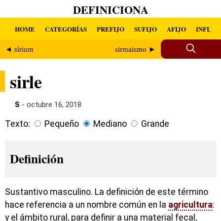
DEFINICIONA
HOME
CATEGORÍAS
PREFIJO
SUFIJO
AFIJO
INFIJO
◄ sírium
sirmaismo ►
sirle
S
- octubre 16, 2018
Texto:
Pequeño
Mediano
Grande
Definición
Sustantivo masculino. La definición de este término
hace referencia a un nombre común en la
agricultura
:
y el ámbito rural, para definir a una material fecal,