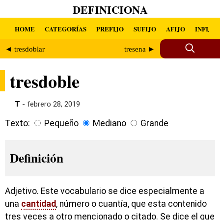
DEFINICIONA
HOME
CATEGORÍAS
PREFIJO
SUFIJO
AFIJO
INFIJO
◄ tresdoblar
tresena ►
tresdoble
T
- febrero 28, 2019
Texto:
Pequeño
Mediano
Grande
Definición
Adjetivo. Este vocabulario se dice especialmente a
una
cantidad
, número o cuantía, que esta contenido
tres veces a otro mencionado o citado. Se dice el que