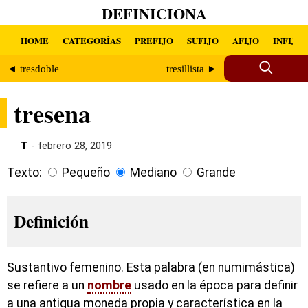
DEFINICIONA
HOME
CATEGORÍAS
PREFIJO
SUFIJO
AFIJO
INFIJO
◄ tresdoble
tresillista ►
tresena
T
- febrero 28, 2019
Texto:
Pequeño
Mediano
Grande
Definición
Sustantivo femenino. Esta palabra (en numimástica)
se refiere a un
nombre
usado en la época para definir
a una antigua moneda propia y característica en la